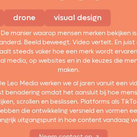
drone
visual design
De manier waarop mensen merken bekijken is
anderd. Beeld beweegt. Video vertelt. En juist
aalt steeds vaker hoe een merk wordt ervaren
ial media, op websites en in de keuzes die me
maken.
 De Leo Media werken we al jaren vanuit een vi
rst benadering omdat het aansluit bij hoe men
kijken, scrollen en beslissen. Platforms als TikTo
ebben die ontwikkeling versneld en vormen e
angrijk uitgangspunt in hoe content vandaag we
Neem contact op