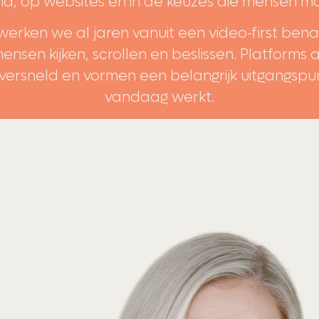
a, op websites en in de keuzes die mensen m
werken we al jaren vanuit een video-first be
mensen kijken, scrollen en beslissen. Platforms
 versneld en vormen een belangrijk uitgangspu
vandaag werkt.