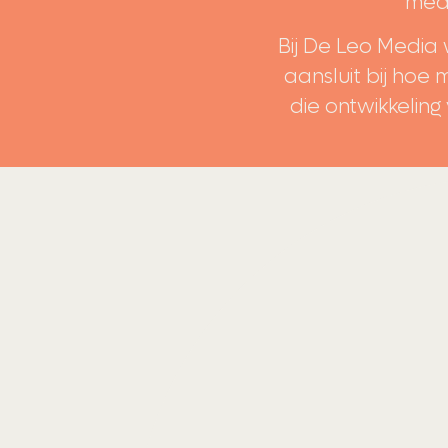
medi
Bij De Leo Media 
aansluit bij hoe 
die ontwikkeling