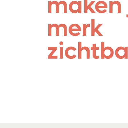
maken 
merk
zichtb