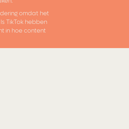
aken.
nadering omdat het
 als TikTok hebben
nt in hoe content