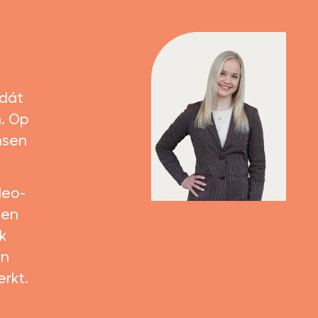
 dát
. Op
nsen
deo-
sen
k
en
rkt.