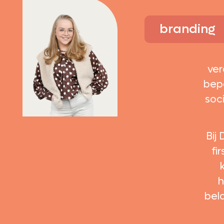
branding
ver
bep
soc
Bij
fi
h
bel