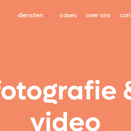
diensten
cases
over ons
con
fotografie 
video