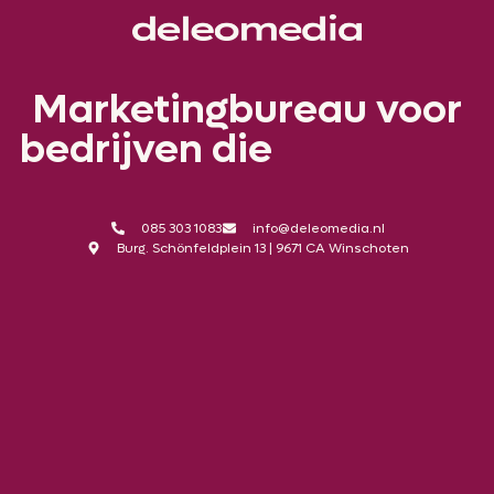
Marketingbureau voor
bedrijven die
n
p
s
o
c
e
h
i
a
e
g
o
r
085 303 1083
info@deleomedia.nl
Burg. Schönfeldplein 13 | 9671 CA Winschoten